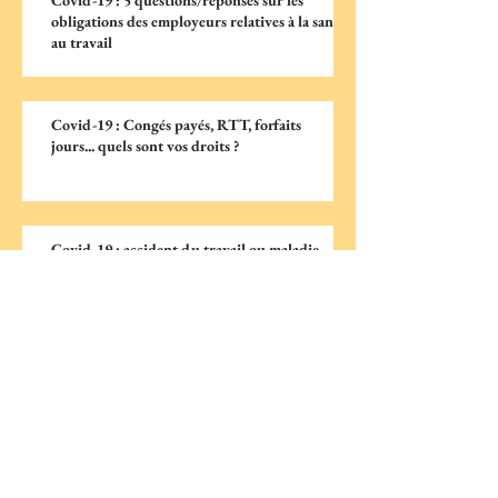
Covid-19 : 5 questions/réponses sur les
obligations des employeurs relatives à la santé
au travail
Covid-19 : Congés payés, RTT, forfaits
jours... quels sont vos droits ?
Covid-19 : accident du travail ou maladie
professionnelle ?
Covid-19 : quelle protection contre le
harcèlement moral pour les salariés en
télétravail ?
Archiv