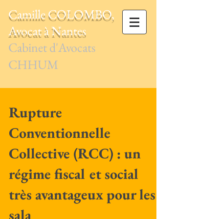
Camille COLOMBO,
Avocat à Nantes
Cabinet d'Avocats
CHHUM
Rupture
Conventionnelle
Collective (RCC) : un
régime fiscal et social
très avantageux pour les
sala